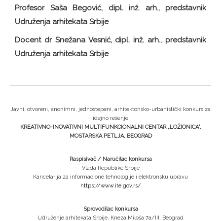
Profesor Saša Begović, dipl. inž. arh., predstavnik
Udruženja arhitekata Srbije
Docent dr Snežana Vesnić, dipl. inž. arh., predstavnik
Udruženja arhitekata Srbije
Javni, otvoreni, anonimni, jednostepeni, arhitektonsko-urbanistički konkurs za
idejno rešenje
KREATIVNO-INOVATIVNI MULTIFUNKCIONALNI CENTAR „LOŽIONICA”,
MOSTARSKA PETLJA, BEOGRAD
Raspisivač / Naručilac konkursa
Vlada Republike Srbije
Kancelarija za informacione tehnologije i elektronsku upravu
https://www.ite.gov.rs/
Sprovodilac konkursa
Udruženje arhitekata Srbije, Kneza Miloša 7a/III, Beograd